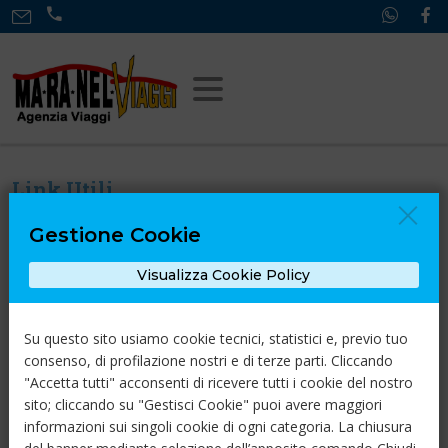
Link Utili
Chi Siamo
Gestione Cookie
Contatti
Visualizza Cookie Policy
Cookie Policy
Privacy Policy
Su questo sito usiamo cookie tecnici, statistici e, previo tuo
Vacanze Assicurate
consenso, di profilazione nostri e di terze parti. Cliccando
"Accetta tutti" acconsenti di ricevere tutti i cookie del nostro
sito; cliccando su "Gestisci Cookie" puoi avere maggiori
informazioni sui singoli cookie di ogni categoria. La chiusura